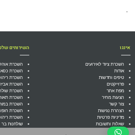
'
אינגו
השירותים שלנו
השכרת ציוד לאירועים
השכרת אוהל
אודות
השכרת כסאות
טיפים וחדשות
השכרת ריהוט
פרוייקטים
השכרת אביזר
מפת אתר
השכרת שולח
הצעות מחיר
השכרת תאורה
צור קשר
השכרת במות
הצהרת נגישות
השכרת חופו
מדיניות פרטיות
השכרת ריהוט
שאלות ותשובות
שולחנות בר
השכרת אביזר