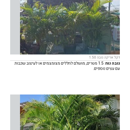
דקל אריקה גובה 1.50
גובה נוח
: 1.5 מטרים, מושלם לחללים מצומצמים או לעיצוב שכבות
עם עצים נוספים.
עיצוב ריאליסטי
: גזע דקורטיבי ועלווה עשירה במראה טבעי.
קל להזזה ולהצבה
: מתאים להצבה על הרצפה או כשדרוג לשולחנות
ומדפים גדולים.
תחזוקה מינימלית
: מראה מרהיב ללא צורך בטיפול נוסף.