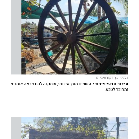
באופן קבוע.
גלגלי עץ דקורטיביים
עיצוב טבעי וייחודי
: עשויים מעץ איכותי, שמקנה להם מראה אותנטי
ומחובר לטבע.
מגוון גדלים וסגנונות
: גלגלים בגודל וצורה שונים שמתאימים לכל
סגנון עיצובי.
קל לשילוב
: מתאימים לעיצוב גינות, חצרות, או כאלמנטים
דקורטיביים באירועים.
מתאימים לכל סגנון
: כפרי, טבעי, כמדף עיצובי או כפריט מרכזי
במתחמים.