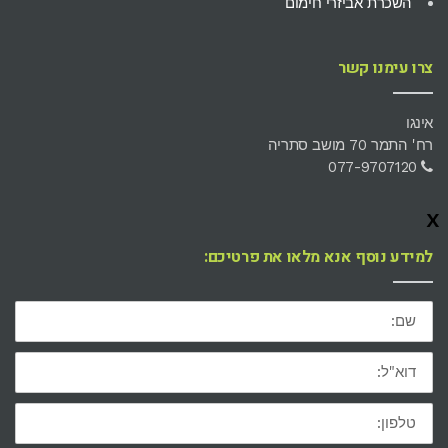
השכרת אביזרי חימום
צרו עימנו קשר
אינגו
רח' התמר 70 מושב סתריה
077-9707120
x
למידע נוסף אנא מלאו את פרטיכם:
שם:
דוא"ל:
טלפון: