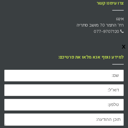
צרו עימנו קשר
אינגו
רח' התמר 70 מושב סתריה
077-9707120
x
למידע נוסף אנא מלאו את פרטיכם:
שם:
דוא"ל:
טלפון:
תוכן
ההודעה