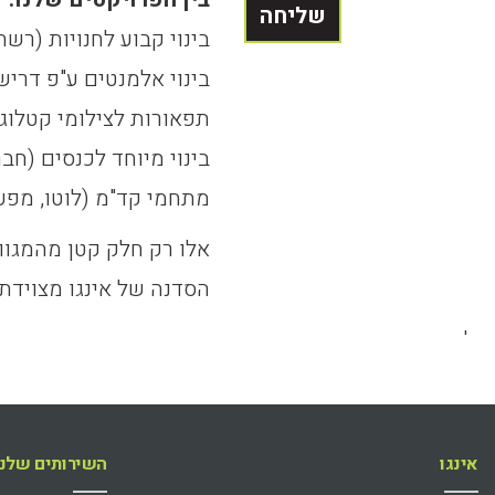
שליחה
בינוי קבוע לחנויות (רשת
בינוי אלמנטים ע"פ דרישה (סבו
תפאורות לצילומי קטלוג 
בינוי מיוחד לכנסים (חברת Intel, חברת IBM, חברת א
מתחמי קד"מ (לוטו, מפע
אלו רק חלק קטן מהמגוו
הסדנה של אינגו מצוידת 
'
אינגו
השירותים שלנו