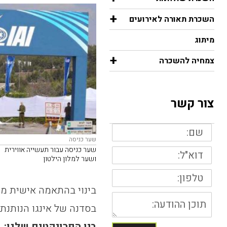
+
השכרת תאורה לאירועים
מיתוג
+
צמחיה להשכרה
צור קשר
שם:
שער כניסה
דוא"ל:
שער כניסה עבור תעשייה אווירית
ושער למלון הילטון
טלפון:
בינוי בהתאמה אישית מת
תוכן
ההודעה
בסדנה של אינגו הנותנת 
בין הפרויקטים שלנו: