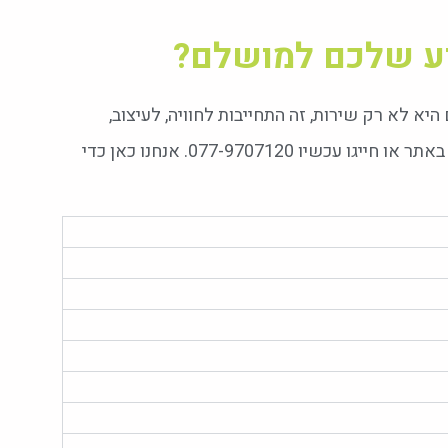
וע שלכם למושלם?
היא לא רק שירות, זה התחייבות לחוויה, לעיצוב,
לאווירה ולעשיית אירוע שתיזכר. השאירו פרטים באתר או חייגו עכשיו 077-9707120. אנחנו כאן כדי