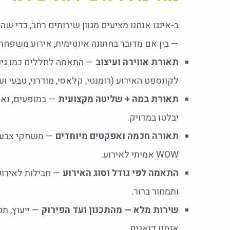
ב-אינגו אנחנו מציעים מגוון שירותים רחב, כדי
— בין אם מדובר בחתונה אינטימית, אירוע משפחתי, 
תאורת אווירה ועיצוב
— התאמה לחללים כמו גינה, 
לקונספט האירוע (רומנטי, קלאסי, מודרני, טבעי ועו
תאורת במה + שליטה מקצועית
— במופעים, נאו
יבלטו במדויק.
תאורה חכמה ואפקטים מיוחדים
WOW אמיתי לאירוע.
התאמה לפי גודל וסוג האירוע
— חבילות לאירועי
ותמחור ברור.
שירות מלא — מהתכנון ועד הפירוק
— ייעוץ, תכ
אנחנו דואגים.